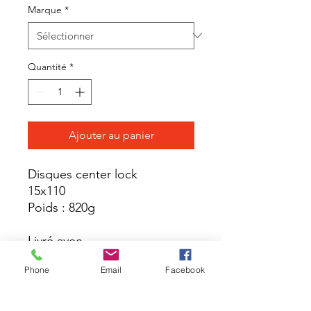
Marque
*
Quantité
*
Ajouter au panier
Disques center lock
15x110
Poids : 820g
Livré avec
Phone
Email
Facebook
Guide utilisateur
Valve UST non montée sur
la roue