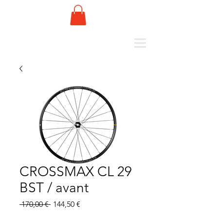
CROSSMAX CL 29
BST / avant
Prix
Prix
 170,00 € 
144,50 €
original
promotionnel