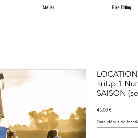
Atelier
Bike Fitting
LOCATION 
TriUp 1 N
SAISON (sep
Prix
43,00 €
Date début de locatio