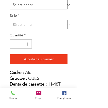
Taille
*
Quantité
*
Ajouter au panier
Cadre :
Alu
Groupe :
CUES
Dents de cassette :
11-48T
Dents du pédalier :
38T
Dérailleur Arrière :
Shimano,
Phone
Email
Facebook
CUES
Battery :
600 Wh